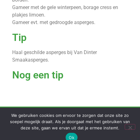
Garneer met de gele winterpeen, borage cress en
plakjes limoen.
Garneer evt. met gedroogde asperges.
Tip
Haal geschilde asperges bij Van Dinter
Smaakasperges.
Nog een tip
Copyright © 2024 Van Dinter asperges
We gebruiken cookies om ervoor te zorgen dat onze site zo
Deze website is gerealiseerd door
Argeweb Design Service
soepel mogelijk draait. Als je doorgaat met het gebruiken van
deze site, gaan we ervan uit dat je ermee instemt.
Ok