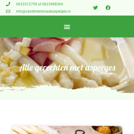
0653312759 of 0623988369
info@vandintersmaakasperges.nl
Alle
gerechten
met asperges