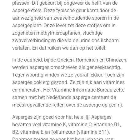
plassen. Dit gebeurt bij ongeveer de helft van de
asperge-eters. Deze typische geur komt door de
aanwezigheid van zwavelhoudende sporen in de
aspergeplant. Onze lever zet deze stofjes om in
zogeheten methylmercaptanen, vluchtige
zwavelverbindingen die via de urine ons lichaam
verlaten. En dat ruiken we dan op het toilet.
In de oudheid, bij de Grieken, Romeinen en Chinezen,
werden asperges omschreven als geneeskrachtig.
Tegenwoordig vinden we ze vooral lekker. Toch zijn
asperges ook erg gezond. Ze zijn rijk aan vitamines
en mineralen. Het Vitamine Informatie Bureau zette
samen met het Nederlands asperge centrum de
meest opvallende feiten over de asperge op een rij.
Asperges zijn goed voor het hele lijf Asperges
bevatten veel vitamine K, vitamine C, vitamine B1,
B2, vitamine E en foliumzuur (vitamine B11).
Daarmee zorgen ze voor het hele lichaam, van