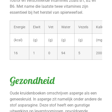
fosfor en verschillende vitamines zoals B1, B2 en
B6. Met name die laatste twee vitamines zijn
essentieel bij het herstel van spierweefsel.
Energie
Eiwit
Vet
Water
Vezels
Kalium
(kcal)
(g)
(g)
(g)
(g)
(mg)
16
1
0
94
5
200
Gezondheid
Oude kruidenboeken omschrijven asperge als een
geneeskruid. In asperge zit namelijk onder andere de
stof asparagine. Deze stof heeft een gunstige
uitwerking op leverstoornissen, onvoldoende