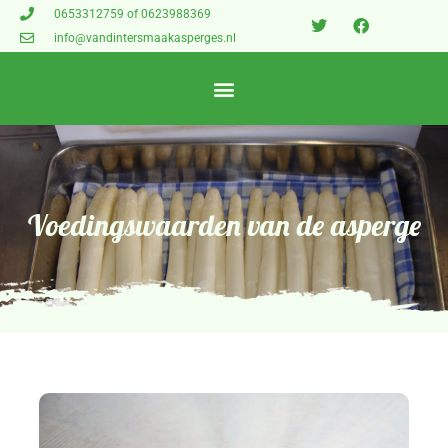
0653312759 of 0623988369
info@vandintersmaakasperges.nl
Voedingswaarden
van de asperge